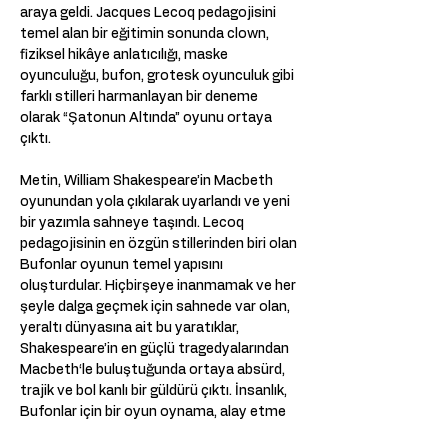
araya geldi. Jacques Lecoq pedagojisini 
temel alan bir eğitimin sonunda clown, 
fiziksel hikâye anlatıcılığı, maske 
oyunculuğu, bufon, grotesk oyunculuk gibi 
farklı stilleri harmanlayan bir deneme 
olarak “Şatonun Altında” oyunu ortaya 
çıktı.
Metin, William Shakespeare’in Macbeth 
oyunundan yola çıkılarak uyarlandı ve yeni 
bir yazımla sahneye taşındı. Lecoq 
pedagojisinin en özgün stillerinden biri olan 
Bufonlar oyunun temel yapısını 
oluşturdular. Hiçbirşeye inanmamak ve her 
şeyle dalga geçmek için sahnede var olan, 
yeraltı dünyasına ait bu yaratıklar, 
Shakespeare’in en güçlü tragedyalarından 
Macbeth‘le buluştuğunda ortaya absürd, 
trajik ve bol kanlı bir güldürü çıktı. İnsanlık, 
Bufonlar için bir oyun oynama, alay etme 
ve taklit aracıdır yalnızca. Bu boyutuyla 