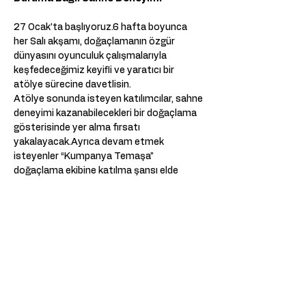
27 Ocak’ta başlıyoruz.6 hafta boyunca 
her Salı akşamı, doğaçlamanın özgür 
dünyasını oyunculuk çalışmalarıyla 
keşfedeceğimiz keyifli ve yaratıcı bir 
atölye sürecine davetlisin.
Atölye sonunda isteyen katılımcılar, sahne 
deneyimi kazanabilecekleri bir doğaçlama 
gösterisinde yer alma fırsatı 
yakalayacak.Ayrıca devam etmek 
isteyenler “Kumpanya Temaşa” 
doğaçlama ekibine katılma şansı elde 
edebilir.
Atölye Takvimi
27 Ocak 
3,10,17,24 Şubat 
3 Mart 
Saat: 18:30 – 21:00
Show More