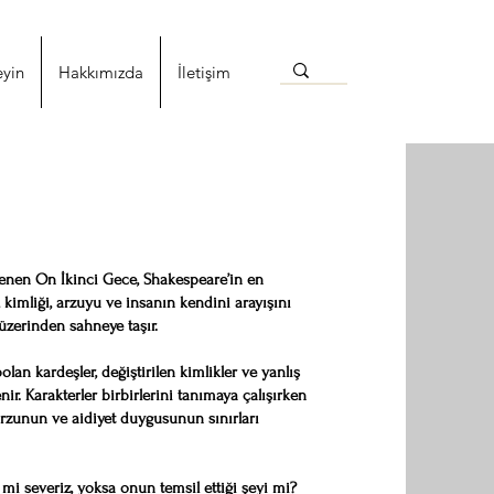
eyin
Hakkımızda
İletişim
nen On İkinci Gece, Shakespeare’in en
 kimliği, arzuyu ve insanın kendini arayışını
zerinden sahneye taşır.
lan kardeşler, değiştirilen kimlikler ve yanlış
nir. Karakterler birbirlerini tanımaya çalışırken
 arzunun ve aidiyet duygusunun sınırları
 mi severiz, yoksa onun temsil ettiği şeyi mi?