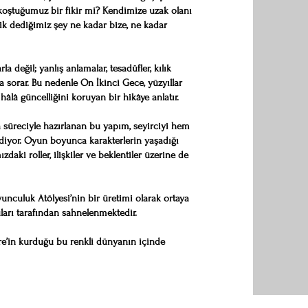
oştuğumuz bir fikir mi? Kendimize uzak olanı
k dediğimiz şey ne kadar bize, ne kadar
 değil; yanlış anlamalar, tesadüfler, kılık
a sorar. Bu nedenle On İkinci Gece, yüzyıllar
lâ güncelliğini koruyan bir hikâye anlatır.
 süreciyle hazırlanan bu yapım, seyirciyi hem
yor. Oyun boyunca karakterlerin yaşadığı
daki roller, ilişkiler ve beklentiler üzerine de
culuk Atölyesi’nin bir üretimi olarak ortaya
rı tarafından sahnelenmektedir.
re’in kurduğu bu renkli dünyanın içinde