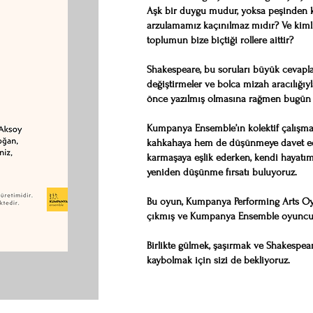
Aşk bir duygu mudur, yoksa peşinden k
arzulamamız kaçınılmaz mıdır? Ve kimli
toplumun bize biçtiği rollere aittir?
Shakespeare, bu soruları büyük cevaplarla
değiştirmeler ve bolca mizah aracılığıyl
önce yazılmış olmasına rağmen bugün hâ
Kumpanya Ensemble’ın kolektif çalışma
kahkahaya hem de düşünmeye davet edi
karmaşaya eşlik ederken, kendi hayatımız
yeniden düşünme fırsatı buluyoruz.
Bu oyun, Kumpanya Performing Arts Oyun
çıkmış ve Kumpanya Ensemble oyuncula
Birlikte gülmek, şaşırmak ve Shakespea
kaybolmak için sizi de bekliyoruz.