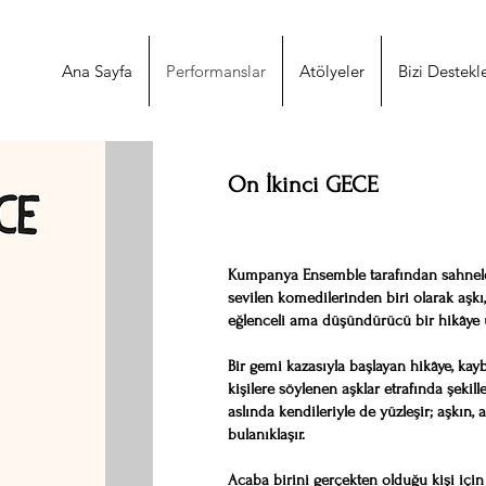
Ana Sayfa
Performanslar
Atölyeler
Bizi Destekl
On İkinci GECE
Kumpanya Ensemble tarafından sahnele
sevilen komedilerinden biri olarak aşkı,
eğlenceli ama düşündürücü bir hikâye ü
Bir gemi kazasıyla başlayan hikâye, kaybo
kişilere söylenen aşklar etrafında şekille
aslında kendileriyle de yüzleşir; aşkın,
bulanıklaşır.
Acaba birini gerçekten olduğu kişi için