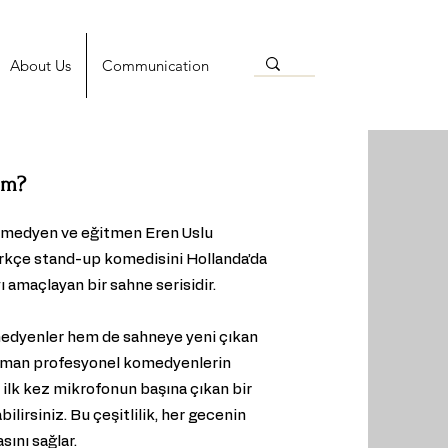
About Us
Communication
om?
medyen ve eğitmen Eren Uslu
rkçe stand-up komedisini Hollanda’da
ı amaçlayan bir sahne serisidir.
edyenler hem de sahneye yeni çıkan
 zaman profesyonel komedyenlerin
 ilk kez mikrofonun başına çıkan bir
lirsiniz. Bu çeşitlilik, her gecenin
ını sağlar.