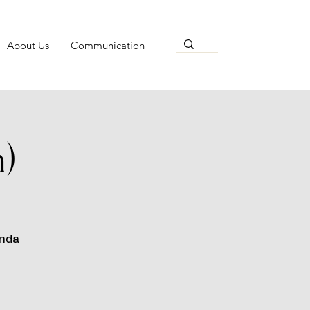
About Us
Communication
)
ında