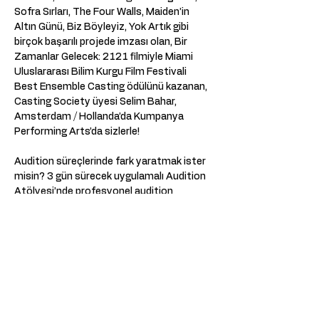
Sofra Sırları, The Four Walls, Maiden’in 
Altın Günü, Biz Böyleyiz, Yok Artık gibi 
birçok başarılı projede imzası olan, Bir 
Zamanlar Gelecek: 2121 filmiyle Miami 
Uluslararası Bilim Kurgu Film Festivali 
Best Ensemble Casting ödülünü kazanan, 
Casting Society üyesi Selim Bahar, 
Amsterdam / Hollanda’da Kumpanya 
Performing Arts’da sizlerle!  
Audition süreçlerinde fark yaratmak ister 
misin? 3 gün sürecek uygulamalı Audition 
Atölyesi’nde profesyonel audition 
tekniklerini öğrenme ve sahnede özgüven 
kazanma fırsatı seni bekliyor!  
📅 Başlangıç Tarihi: 13 Haziran Cuma 
📍 Lokasyon: Kumpanya Performing Arts, 
Rustenburgerstraat - Amsterdam 
⏳ Süre: 3 Gün 