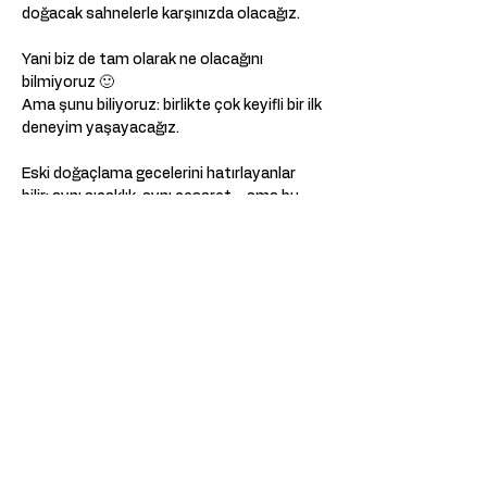
doğacak sahnelerle karşınızda olacağız.
Yani biz de tam olarak ne olacağını 
bilmiyoruz 🙂
Ama şunu biliyoruz: birlikte çok keyifli bir ilk 
deneyim yaşayacağız.
Eski doğaçlama gecelerini hatırlayanlar 
bilir; aynı sıcaklık, aynı cesaret… ama bu 
sefer ritim var, piyano var, müziğin yön 
verdiği anlar var.
Bu ilk müzikli doğaçlama akşamımıza eşlik 
etmek ister misiniz?
Show More
Share this event