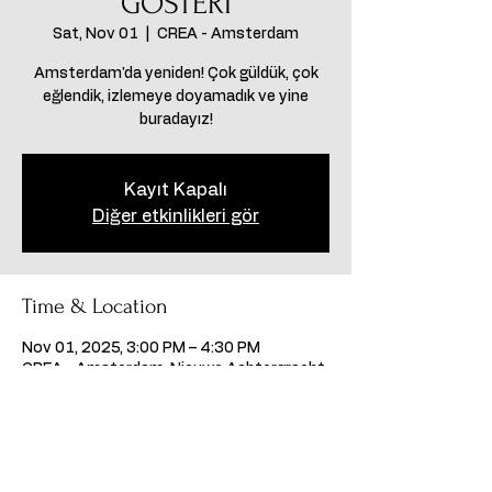
GÖSTERİ
Sat, Nov 01
  |  
CREA - Amsterdam
Amsterdam'da yeniden! Çok güldük, çok
eğlendik, izlemeye doyamadık ve yine
buradayız!
Kayıt Kapalı
Diğer etkinlikleri gör
Time & Location
Nov 01, 2025, 3:00 PM – 4:30 PM
CREA - Amsterdam, Nieuwe Achtergracht
170, 1018 WV Amsterdam, Hollanda