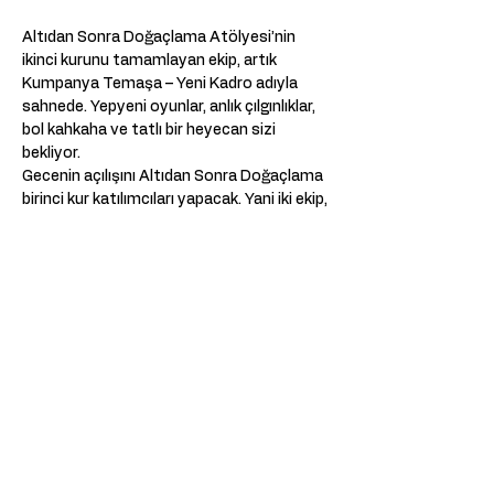
Altıdan Sonra Doğaçlama Atölyesi’nin 
ikinci kurunu tamamlayan ekip, artık 
Kumpanya Temaşa – Yeni Kadro adıyla 
sahnede. Yepyeni oyunlar, anlık çılgınlıklar, 
bol kahkaha ve tatlı bir heyecan sizi 
bekliyor.
Gecenin açılışını Altıdan Sonra Doğaçlama 
birinci kur katılımcıları yapacak. Yani iki ekip, 
iki ayrı enerji, tek bir bol eğlenceli akşam.
Heyecanlılar mı? Evet.
Gerginler mi? Biraz.
Eğlenecek miyiz? Kesinlikle.
Show More