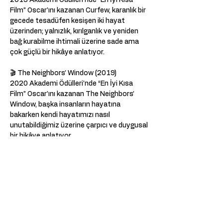
2013 Akademi Ödülleri’nde “En İyi Kısa 
Film” Oscar’ını kazanan Curfew, karanlık bir 
gecede tesadüfen kesişen iki hayat 
üzerinden; yalnızlık, kırılganlık ve yeniden 
bağ kurabilme ihtimali üzerine sade ama 
çok güçlü bir hikâye anlatıyor.
🎬 The Neighbors’ Window (2019)
2020 Akademi Ödülleri’nde “En İyi Kısa 
Film” Oscar’ını kazanan The Neighbors’ 
Window, başka insanların hayatına 
bakarken kendi hayatımızı nasıl 
unutabildiğimiz üzerine çarpıcı ve duygusal 
bir hikâye anlatıyor.
Gösterim sonrası filmler üzerine birlikte 
düşünmeyi, hikayeleri ve karakterleri 
sohbet çerçevesinde anlamlandırmayı 
hedefliyor; sizleri Kumpanya’nın 
stüdyosuna bekliyoruz!