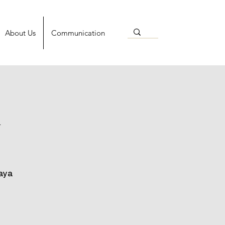
About Us
Communication
i
aya