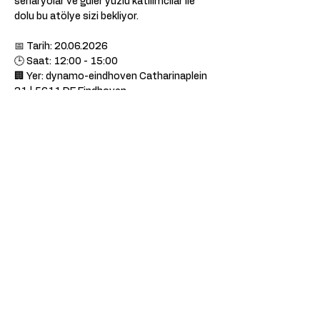
senaryolar ve güler yüzlü katılımcılar ile 
dolu bu atölye sizi bekliyor.
📅 Tarih: 20.06.2026
🕒 Saat: 12:00 - 15:00
🏢 Yer: dynamo-eindhoven Catharinaplein 
21 | 5611 DE Eindhoven
Yürütücüler: Serkan Akpınar, Şeyma İdman 
Küçük
Show More
Share this event