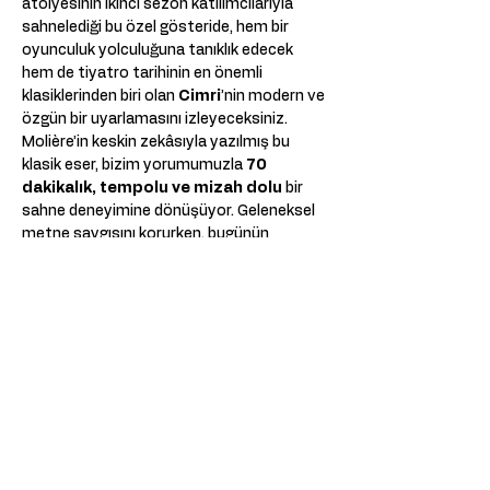
atölyesinin ikinci sezon katılımcılarıyla 
sahnelediği bu özel gösteride, hem bir 
oyunculuk yolculuğuna tanıklık edecek 
hem de tiyatro tarihinin en önemli 
klasiklerinden biri olan 
Cimri
’nin modern ve 
özgün bir uyarlamasını izleyeceksiniz.
Molière’in keskin zekâsıyla yazılmış bu 
klasik eser, bizim yorumumuzla 
70 
dakikalık, tempolu ve mizah dolu
 bir 
sahne deneyimine dönüşüyor. Geleneksel 
metne saygısını korurken, bugünün 
seyircisine seslenen taze ve canlı bir anlatı 
sunuyor.
Den Haag’ta ilk kez sahne alacak bu 
gösteride, kahkaha, tempo ve tanıdık bir 
klasik sizi bekliyor.
Show More