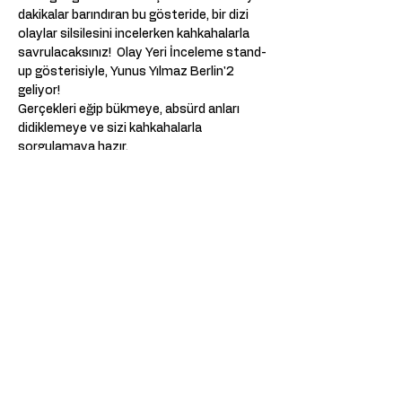
dakikalar barındıran bu gösteride, bir dizi 
olaylar silsilesini incelerken kahkahalarla 
savrulacaksınız!  Olay Yeri İnceleme stand-
up gösterisiyle, Yunus Yılmaz Berlin'2 
geliyor! 
Gerçekleri eğip bükmeye, absürd anları 
didiklemeye ve sizi kahkahalarla 
sorgulamaya hazır.  
📅 Tarih - Saat: 12.02.2026 - 20:00  
📍 Yer: Prinzenallee 33, 13359 Berlin, 
Almanya
* Performans 16 yaş ve üzeri için 
uygundur.   
Show More
Share this event