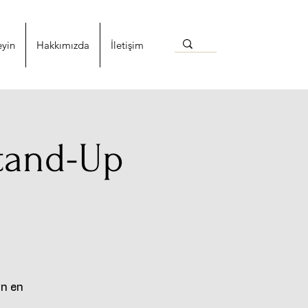
eyin
Hakkımızda
İletişim
tand-Up
in en