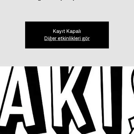
Kayıt Kapalı
Diğer etkinlikleri gör