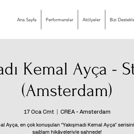
Ana Sayfa
Performanslar
Atölyeler
Bizi Destekl
adı Kemal Ayça - S
(Amsterdam)
17 Oca Cmt
  |  
CREA - Amsterdam
l Ayça, en çok konuşulan “Yakışmadı Kemal Ayça” serisin
sağlam hikâyeleriyle sahnede!