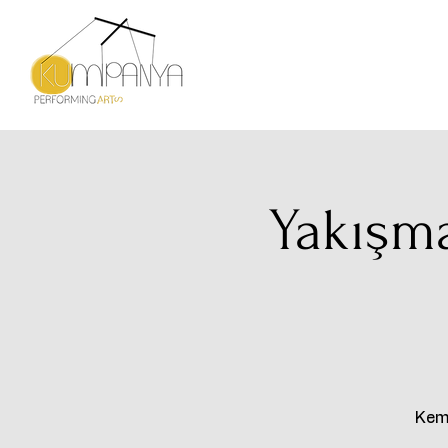
Yakışm
Kema