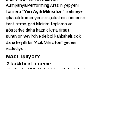
Kumpanya Performing Arts’ın yepyeni 
formatı 
“Yarı Açık Mikrofon”
, sahneye 
çıkacak komedyenlere şakalarını önceden 
test etme, geri bildirim toplama ve 
gösteriye daha hazır çıkma fırsatı 
sunuyor. Seyirciye de bol kahkahalı, çok 
daha keyifli bir “Açık Mikrofon” gecesi 
vadediyor.
Nasıl İşliyor?
2 farklı bilet türü var:
Seyirci Bileti:
 Gel, izle, gül, destek ol.
Komedyen Bileti:
 Gösteriden 1 
hafta önce Kumpanya Performing 
Arts – De Pijp Stüdyosu’nda yapılan 
geri bildirim atölyesine katıl. Şakalarını 
dene, yorumları al, cilala ve sahneye 
daha sağlam çık.
Daha Fazla Göster