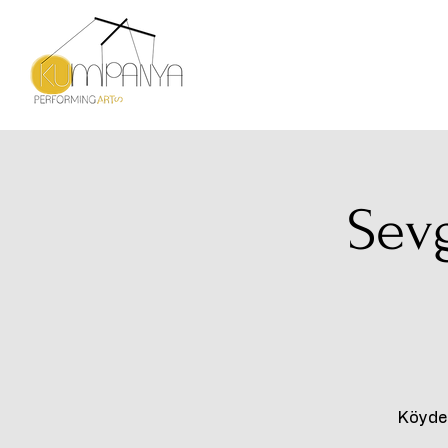
Sevg
Köyden