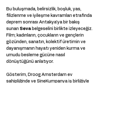
Bu buluşmada, belirsizlik, boşluk, yas, 
filizlenme ve iyileşme kavramları etrafında 
deprem sonrası Antakya’ya bir bakış 
sunan 
Seva
 belgeselini birlikte izleyeceğiz. 
Film; kadınların, çocukların ve gençlerin 
gözünden, sanatın, kolektif üretimin ve 
dayanışmanın hayatı yeniden kurma ve 
umudu besleme gücüne nasıl 
dönüştüğünü anlatıyor.
Gösterim, Droog Amsterdam ev 
sahipliğinde ve SineKumpanya iş birliğiyle 
gerçekleşecektir. Film gösteriminin 
ardından yönetmen 
Nesime Karateke
 ile 
bir söyleşi yapılacaktır.
Etkinlik Detayları
  Droog Amsterdam
  22 Şubat 2026, Pazar
Daha Fazla Göster