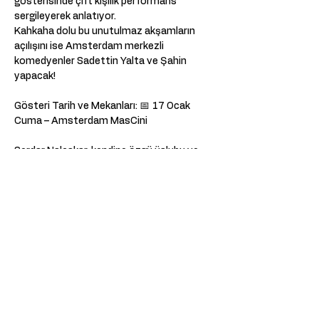
gösterisinde çift kişilik performans 
sergileyerek anlatıyor. 
Kahkaha dolu bu unutulmaz akşamların 
açılışını ise Amsterdam merkezli 
komedyenler Sadettin Yalta ve Şahin 
yapacak! 
Gösteri Tarih ve Mekanları: 📅 17 Ocak 
Cuma – Amsterdam MasCini 
Serdar Nalçakar, kendine özgü üslubu ve 
absürd gözlemleriyle, dinleyenleri hem 
güldüren hem düşündüren bir performans 
sunuyor. 
Mizah dolu hikayeleriyle bu gösteriyi sakın 
kaçırmayın! Kahkahalara hazır olun, çünkü 
bu performans uzun süre akıllardan 
çıkmayacak!