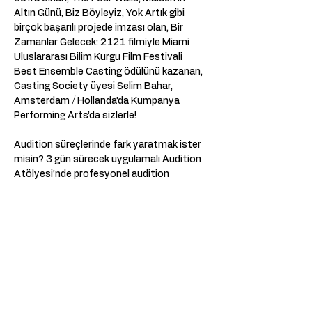
Altın Günü, Biz Böyleyiz, Yok Artık gibi 
birçok başarılı projede imzası olan, Bir 
Zamanlar Gelecek: 2121 filmiyle Miami 
Uluslararası Bilim Kurgu Film Festivali 
Best Ensemble Casting ödülünü kazanan, 
Casting Society üyesi Selim Bahar, 
Amsterdam / Hollanda’da Kumpanya 
Performing Arts’da sizlerle!  
Audition süreçlerinde fark yaratmak ister 
misin? 3 gün sürecek uygulamalı Audition 
Atölyesi’nde profesyonel audition 
tekniklerini öğrenme ve sahnede özgüven 
kazanma fırsatı seni bekliyor!  
📅 Başlangıç Tarihi: 13 Haziran Cuma 
📍 Lokasyon: Kumpanya Performing Arts, 
Rustenburgerstraat - Amsterdam 
⏳ Süre: 3 Gün 
Daha Fazla Göster