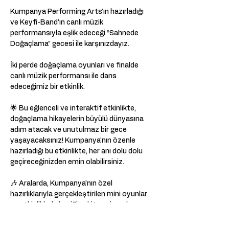
Kumpanya Performing Arts’ın hazırladığı 
ve Keyfi-Band’ın canlı müzik 
performansıyla eşlik edeceği “Sahnede 
Doğaçlama” gecesi ile karşınızdayız.
İki perde doğaçlama oyunları ve finalde 
canlı müzik performansı ile dans 
edeceğimiz bir etkinlik.
🌟 Bu eğlenceli ve interaktif etkinlikte, 
doğaçlama hikayelerin büyülü dünyasına 
adım atacak ve unutulmaz bir gece 
yaşayacaksınız! Kumpanya’nın özenle 
hazırladığı bu etkinlikte, her anı dolu dolu 
geçireceğinizden emin olabilirsiniz.
🎶 Aralarda, Kumpanya’nın özel 
hazırlıklarıyla gerçekleştirilen mini oyunlar 
ve etkinliklerle keyifli vakit geçirecek ve 
etkileşimli deneyimlerin tadını 
çıkaracaksınız.