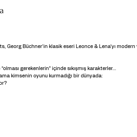
da
, Georg Büchner’in klasik eseri Leonce & Lena’yı modern v
e “olması gerekenlerin” içinde sıkışmış karakterler…
, ama kimsenin oyunu kurmadığı bir dünyada:
or?