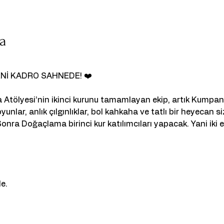
da
Nİ KADRO SAHNEDE! ❤️
Atölyesi’nin ikinci kurunu tamamlayan ekip, artık Kumpa
nlar, anlık çılgınlıklar, bol kahkaha ve tatlı bir heyecan siz
onra Doğaçlama birinci kur katılımcıları yapacak. Yani iki ekip
e.