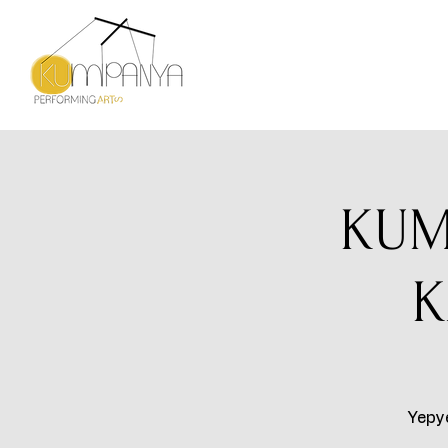
KUM
K
Yepye