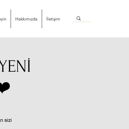
eyin
Hakkımızda
İletişim
YENİ
❤️
n sizi