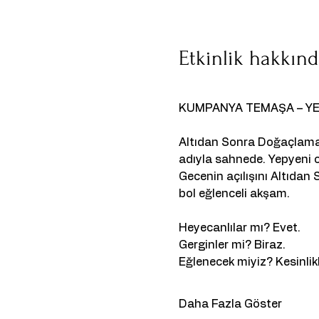
Etkinlik hakkın
KUMPANYA TEMAŞA – YE
Altıdan Sonra Doğaçlama 
adıyla sahnede. Yepyeni oyu
Gecenin açılışını Altıdan S
bol eğlenceli akşam.
Heyecanlılar mı? Evet.
Gerginler mi? Biraz.
Eğlenecek miyiz? Kesinlikl
Daha Fazla Göster