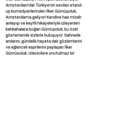
Amsterdam’da! Türkiye’nin sevilen stand-
up komedyenlerinden İlker Gümüşoluk, 
Amsterdam’a geliyor! Kendine has mizah 
anlayışı ve keyifli hikayeleriyle izleyenleri 
kahkahalara boğan Gümüşoluk, bu özel 
gösterisinde sizlerle buluşuyor. Sahnede 
anılarını, gündelik hayata dair gözlemlerini 
ve eğlenceli esprilerini paylaşan İlker 
Gümüşoluk, izleyicilere unutulmaz bir 
akşam yaşatacak. 
📅 Tarih: 15.03.2025 
📍 Mekan: Podium Mozaïek - Amsterdam 
Kahkaha garantili bir performansla, İlker 
Gümüşoluk’un Amsterdam’da sahne 
alacağı bu özel geceyi sakın kaçırmayın!
Bu Etkinliği Paylaş