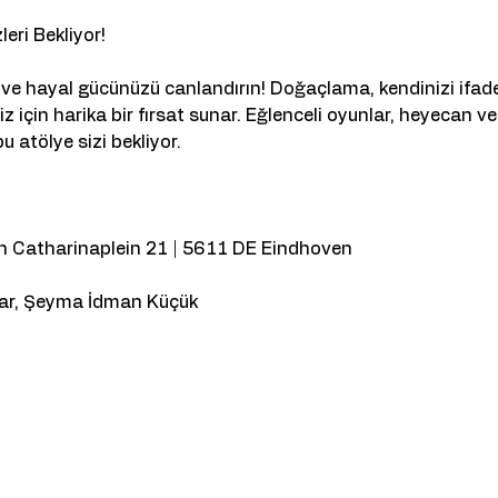
ri Bekliyor!
un ve hayal gücünüzü canlandırın! Doğaçlama, kendinizi ifa
z için harika bir fırsat sunar. Eğlenceli oyunlar, heyecan ve
bu atölye sizi bekliyor.
n Catharinaplein 21 | 5611 DE Eindhoven
nar, Şeyma İdman Küçük