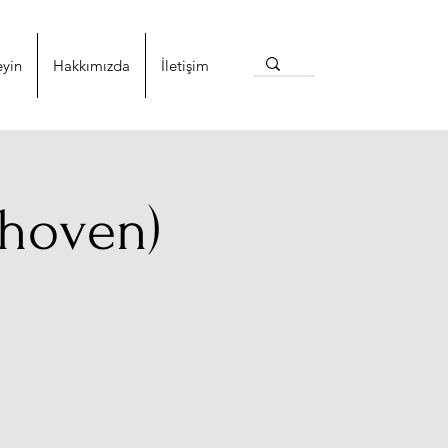
eyin
Hakkımızda
İletişim
dhoven)