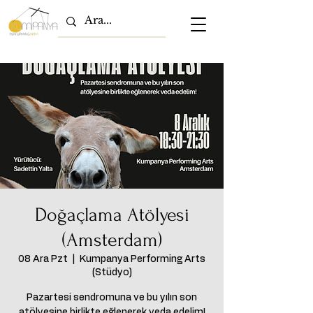
Doğaçlama Atölyesi
(Amsterdam)
08 Ara Pzt
  |  
Kumpanya Performing Arts
(Stüdyo)
Pazartesi sendromuna ve bu yılın son
atölyesine birlikte eğlenerek veda edelim!