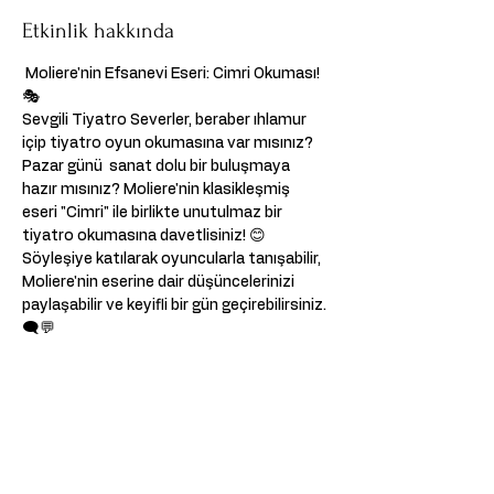
Etkinlik hakkında
 Moliere'nin Efsanevi Eseri: Cimri Okuması! 
🎭  
Sevgili Tiyatro Severler, beraber ıhlamur 
içip tiyatro oyun okumasına var mısınız?  
Pazar günü  sanat dolu bir buluşmaya 
hazır mısınız? Moliere'nin klasikleşmiş 
eseri "Cimri" ile birlikte unutulmaz bir 
tiyatro okumasına davetlisiniz! 😊  
Söyleşiye katılarak oyuncularla tanışabilir, 
Moliere'nin eserine dair düşüncelerinizi 
paylaşabilir ve keyifli bir gün geçirebilirsiniz. 
🗨️💬  
📅 Tarih: 09.03.2025 
🕗 Saat: 14:00 
📍 Yer: Kumpanya Performing Arts, 
Rustenburgerstraat, Amsterdam, 
Netherlands  Bu muazzam eser, 
Moliere'nin zekice kurgulanmış mizahı ve 
sürükleyici karakterleriyle dolu.   