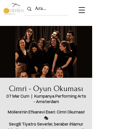
Cimri - Oyun Okuması
07 Mar Cum
  |  
Kumpanya Performing Arts
- Amsterdam
Moliere'nin Efsanevi Eseri: Cimri Okuması!
🎭
Sevgili Tiyatro Severler, beraber ıhlamur