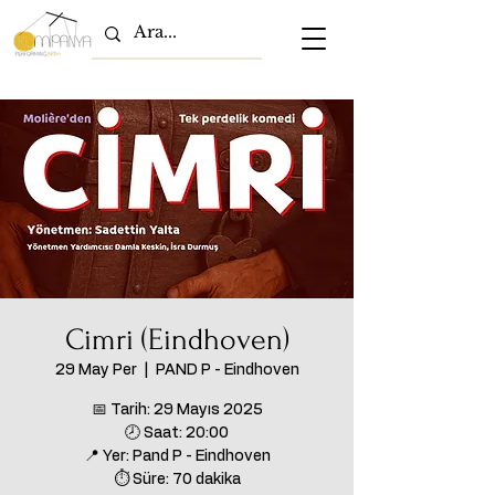
Cimri (Eindhoven)
29 May Per
  |  
PAND P - Eindhoven
📅 Tarih: 29 Mayıs 2025
🕗 Saat: 20:00
📍 Yer: Pand P - Eindhoven
⏱ Süre: 70 dakika