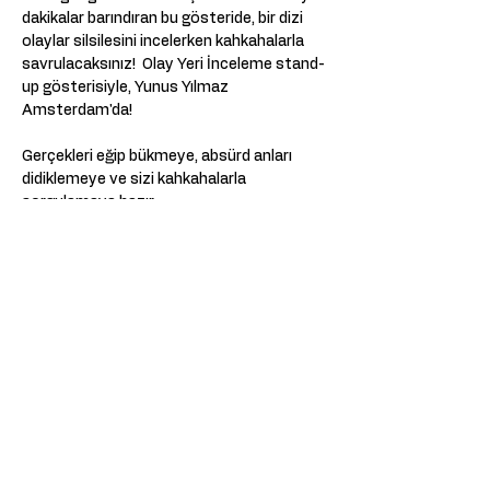
dakikalar barındıran bu gösteride, bir dizi 
olaylar silsilesini incelerken kahkahalarla 
savrulacaksınız!  Olay Yeri İnceleme stand-
up gösterisiyle, Yunus Yılmaz 
Amsterdam'da!
Gerçekleri eğip bükmeye, absürd anları 
didiklemeye ve sizi kahkahalarla 
sorgulamaya hazır.
📅 Tarih - Saat: 14.02.2026 - 20:00
📍 Yer: CREA - Amsterdam
* Performans 16 yaş ve üzeri için uygundur.
Daha Fazla Göster
Bu Etkinliği Paylaş