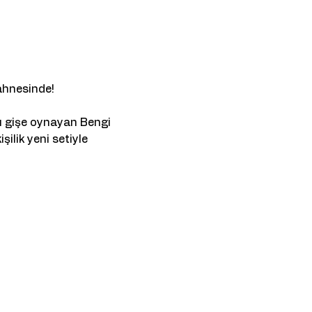
sahnesinde!
lı gişe oynayan Bengi 
ilik yeni setiyle 