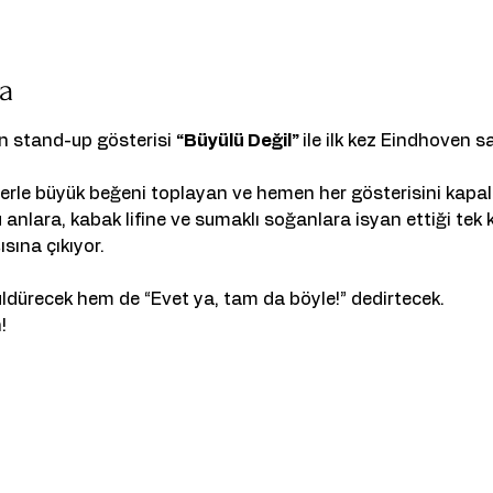
da
n stand-up gösterisi 
“Büyülü Değil” 
ile ilk kez Eindhoven 
ilerle büyük beğeni toplayan ve hemen her gösterisini kapa
nlara, kabak lifine ve sumaklı soğanlara isyan ettiği tek kiş
sına çıkıyor.
güldürecek hem de “Evet ya, tam da böyle!” dedirtecek.
! 