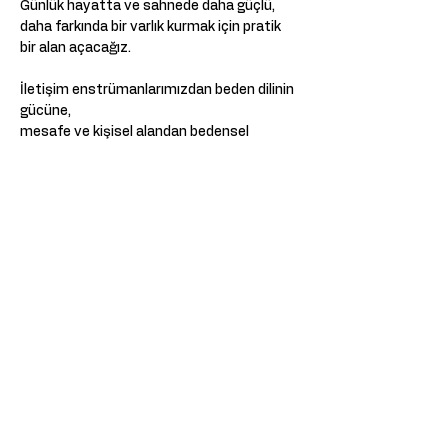
Günlük hayatta ve sahnede daha güçlü, 
daha farkında bir varlık kurmak için pratik 
bir alan açacağız.
İletişim enstrümanlarımızdan beden dilinin 
gücüne,
mesafe ve kişisel alandan bedensel 
mesajlara,
statü göstergelerinden farklı kişiliklerin 
beden diline uzanan kapsamlı ama 
deneyim odaklı bir çalışma olacak.
Daha Fazla Göster
Bu Etkinliği Paylaş