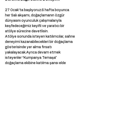
27 Ocak’ta başlıyoruz.6 hafta boyunca 
her Salı akşamı, doğaçlamanın özgür 
dünyasını oyunculuk çalışmalarıyla 
keşfedeceğimiz keyifli ve yaratıcı bir 
atölye sürecine davetlisin.
Atölye sonunda isteyen katılımcılar, sahne 
deneyimi kazanabilecekleri bir doğaçlama 
gösterisinde yer alma fırsatı 
yakalayacak.Ayrıca devam etmek 
isteyenler “Kumpanya Temaşa” 
doğaçlama ekibine katılma şansı elde 
edebilir.
Atölye Takvimi
27 Ocak 
3,10,17,24 Şubat 
3 Mart 
Saat: 18:30 – 21:00
Daha Fazla Göster