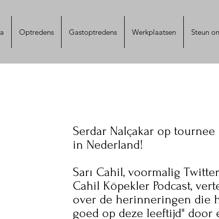
na
Optredens
Gastoptredens
Werkplaatsen
Steun on
Serdar Nalçakar op tourne
in Nederland!
Sarı Cahil, voormalig Twitte
Cahil Köpekler Podcast, verte
over de herinneringen die 
goed op deze leeftijd" door