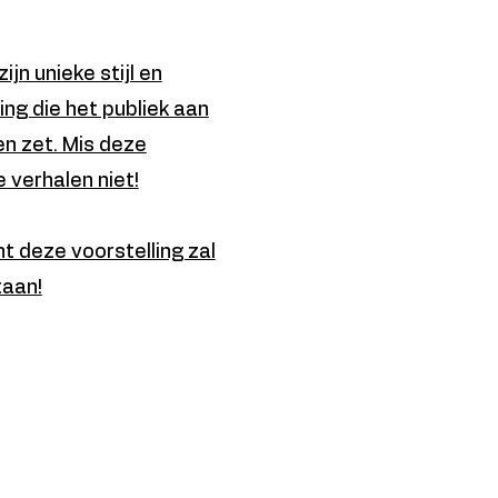
jn unieke stijl en
ng die het publiek aan
n zet. Mis deze
 verhalen niet!
t deze voorstelling zal
taan!