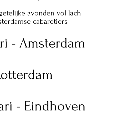
etelijke avonden vol lach
terdamse cabaretiers
ari - Amsterdam
 Rotterdam
ari - Eindhoven