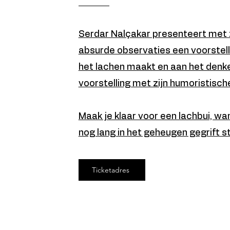
Serdar Nalçakar presenteert met zi
absurde observaties een voorstelli
het lachen maakt en aan het denke
voorstelling met zijn humoristische
Maak je klaar voor een lachbui, wan
nog lang in het geheugen gegrift s
Ticketadres