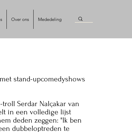
s
Over ons
Mededeling
e met stand-upcomedyshows
r-troll Serdar Nalçakar van
lt in een volledige lijst
hem deden zeggen: "Ik ben
 een dubbeloptreden te