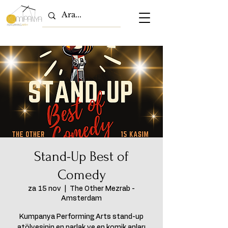
Stand-Up Best of
Comedy
za 15 nov
  |  
The Other Mezrab -
Amsterdam
Kumpanya Performing Arts stand-up
atölyesinin en parlak ve en komik anları