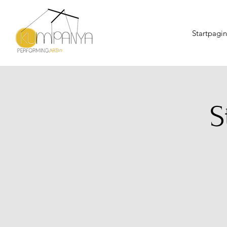
Startpagi
S