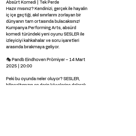
Absürt Komedi | Tek Perde  
Hazır mısınız? Kendinizi, gerçek ile hayalin 
iç içe geçtiği, akıl sınırlarını zorlayan bir 
dünyanın tam ortasında bulacaksınız! 
Kumpanya Performing Arts, absürd 
komedi türündeki yeni oyunu SESLER ile 
izleyiciyi kahkahalar ve soru işaretleri 
arasında bırakmaya geliyor.  
🎭 Pandb Eindhoven Prömiyer – 14 Mart 
2025 | 20:00                            
Peki bu oyunda neler oluyor? SESLER, 
bilinçaltımızın en derin köşelerine dalarak, 
duyduklarımız ve duymak istediklerimiz 
arasındaki farkı sorgulatan, alışılmışın 
dışında bir yolculuk vadediyor. Gerçek mi, 
yoksa sadece bir ses mi? Bu sorunun 
cevabını bulmak için oyunu kaçırmayın!  
KÜNYE 