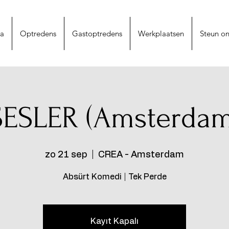
na
Optredens
Gastoptredens
Werkplaatsen
Steun on
SESLER (Amsterdam
zo 21 sep
  |  
CREA - Amsterdam
Absürt Komedi | Tek Perde
Kayıt Kapalı