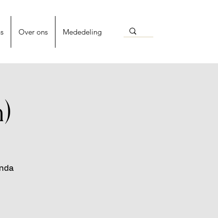
s
Over ons
Mededeling
)
ında