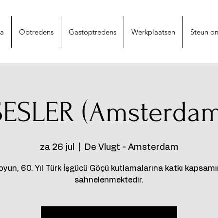
na
Optredens
Gastoptredens
Werkplaatsen
Steun on
SESLER (Amsterdam
za 26 jul
  |  
De Vlugt - Amsterdam
oyun, 60. Yıl Türk İşgücü Göçü kutlamalarına katkı kapsam
sahnelenmektedir.