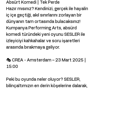
Absürt Komedi | Tek Perde  
Hazır mısınız? Kendinizi, gerçek ile hayalin 
iç içe geçtiği, akıl sınırlarını zorlayan bir 
dünyanın tam ortasında bulacaksınız! 
Kumpanya Performing Arts, absürd 
komedi türündeki yeni oyunu SESLER ile 
izleyiciyi kahkahalar ve soru işaretleri 
arasında bırakmaya geliyor.  
🎭 CREA - Amsterdam – 23 Mart 2025 | 
15:00                            
Peki bu oyunda neler oluyor? SESLER, 
bilinçaltımızın en derin köşelerine dalarak, 
duyduklarımız ve duymak istediklerimiz 
arasındaki farkı sorgulatan, alışılmışın 
dışında bir yolculuk vadediyor. Gerçek mi, 
yoksa sadece bir ses mi? Bu sorunun 
cevabını bulmak için oyunu kaçırmayın!  
KÜNYE Yazan: İlknur GÜNEŞ 