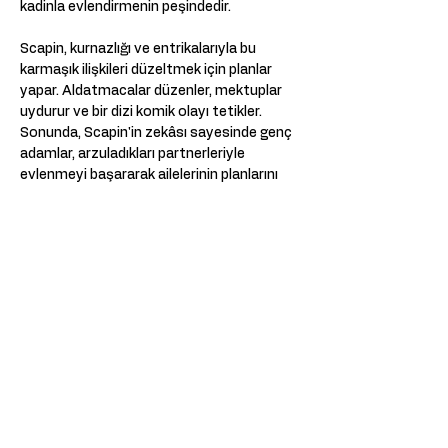
kadinla evlendirmenin peşindedir. 
Scapin, kurnazlığı ve entrikalarıyla bu 
karmaşık ilişkileri düzeltmek için planlar 
yapar. Aldatmacalar düzenler, mektuplar 
uydurur ve bir dizi komik olayı tetikler. 
Sonunda, Scapin'in zekâsı sayesinde genç 
adamlar, arzuladıkları partnerleriyle 
evlenmeyi başararak ailelerinin planlarını 
boşa çıkarırlar. Oyun, klasik komedi 
öğelerini de bünyesinde barındırırken, insan 
ilişkileri, aile dinamikleri, entrika gibi 
evrensel temaları da işliyor. 
**Oyunun tüm geliri Turkiye deki 
depremzedelere ulastirilacaktir.
Deel dit evenement