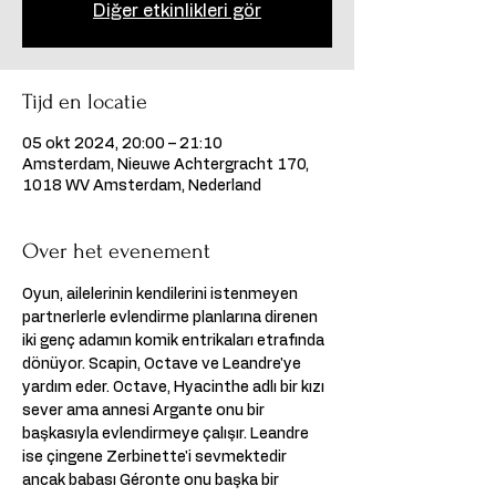
Diğer etkinlikleri gör
Tijd en locatie
05 okt 2024, 20:00 – 21:10
Amsterdam, Nieuwe Achtergracht 170,
1018 WV Amsterdam, Nederland
Over het evenement
Oyun, ailelerinin kendilerini istenmeyen 
partnerlerle evlendirme planlarına direnen 
iki genç adamın komik entrikaları etrafında 
dönüyor. Scapin, Octave ve Leandre'ye 
yardım eder. Octave, Hyacinthe adlı bir kızı 
sever ama annesi Argante onu bir 
başkasıyla evlendirmeye çalışır. Leandre 
ise çingene Zerbinette'i sevmektedir 
ancak babası Géronte onu başka bir 