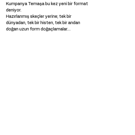
Kumpanya Temaşa bu kez yeni bir format 
deniyor.
Hazırlanmış skeçler yerine; tek bir 
dünyadan, tek bir histen, tek bir andan 
doğan uzun form doğaçlamalar…
Yani bu gece sahnede gördüğünüz her şey,
o anda kurulacak,
Meer weergeven
Deel dit evenement