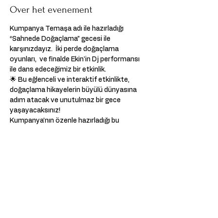
Over het evenement
Kumpanya Temaşa adı ile hazırladığı  
“Sahnede Doğaçlama” gecesi ile 
karşınızdayız.  İki perde doğaçlama 
oyunları,  ve finalde Ekin'in Dj performansı 
ile dans edeceğimiz bir etkinlik.  
🌟 Bu eğlenceli ve interaktif etkinlikte, 
doğaçlama hikayelerin büyülü dünyasına 
adım atacak ve unutulmaz bir gece 
yaşayacaksınız! 
Kumpanya’nın özenle hazırladığı bu 
etkinlikte, her anı dolu dolu 
geçireceğinizden emin olabilirsiniz.  
🎧 Ve finalde, Ekin'in Dj performansı ile hep 
birlikte  unutulmaz bir gece yaşayacağız!  
📅 1.03.2024 (Cumartesi)  
⏰ Kapı Açılışı: 19:30 - Performanslar: 
20:00  
Meer weergeven