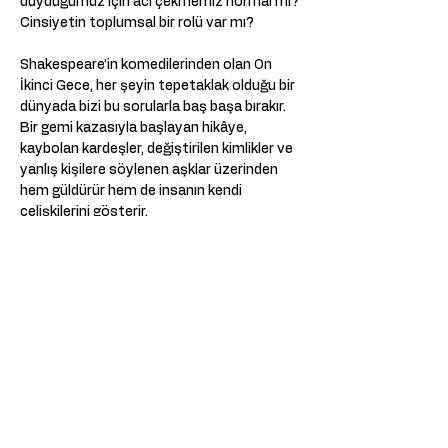
duyduğumuz için acı çekmemiz normal mi?
Cinsiyetin toplumsal bir rolü var mı?
Shakespeare’in komedilerinden olan On 
İkinci Gece, her şeyin tepetaklak olduğu bir 
dünyada bizi bu sorularla baş başa bırakır. 
Bir gemi kazasıyla başlayan hikâye,  
kaybolan kardeşler, değiştirilen kimlikler ve 
yanlış kişilere söylenen aşklar üzerinden 
hem güldürür hem de insanın kendi 
çelişkilerini gösterir.
Bu oyun, Kumpanya Performing Arts 
Oyunculuk Atölyesi’nin bir üretimidir ve 
Kumpanya Ensemble kadrosu tarafından 
sahnelenmektedir.
Meer weergeven