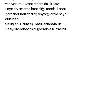
Yapıyorum? Amsterdam'da İlk Kez!   
Hayır diyememe hastalığı, mesleki soru 
işaretleri, beklentiler, önyargılar ve hayal 
kırıklıkları… 
Melikşah Altuntaş, batılı anlamda ilk 
Elazığlılık deneyimini görsel ve işitsel bir 
anksiyete krizine dönüştürdüğü stand-up 
gösterisiyle Amsterdam’a geliyor!  
Melikşah’ın keskin gözlemleri, kendine has 
mizahı ve samimi anlatımıyla bu geceyi 
kaçırmayın! 
Deel dit evenement