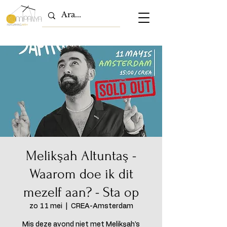
Melikşah Altuntaş -
Waarom doe ik dit
mezelf aan? - Sta op
zo 11 mei
  |  
CREA-Amsterdam
Mis deze avond niet met Melikşah's