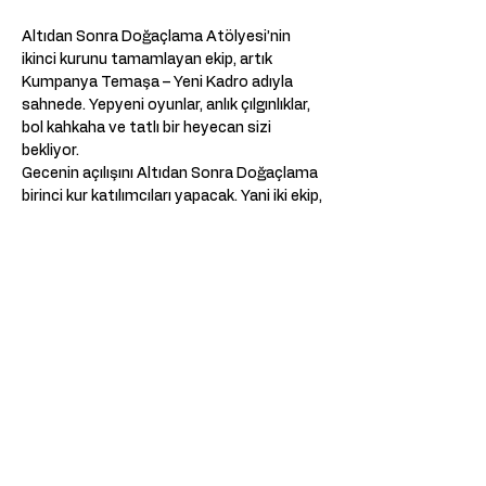
Altıdan Sonra Doğaçlama Atölyesi’nin 
ikinci kurunu tamamlayan ekip, artık 
Kumpanya Temaşa – Yeni Kadro adıyla 
sahnede. Yepyeni oyunlar, anlık çılgınlıklar, 
bol kahkaha ve tatlı bir heyecan sizi 
bekliyor.
Gecenin açılışını Altıdan Sonra Doğaçlama 
birinci kur katılımcıları yapacak. Yani iki ekip, 
iki ayrı enerji, tek bir bol eğlenceli akşam.
Heyecanlılar mı? Evet.
Gerginler mi? Biraz.
Eğlenecek miyiz? Kesinlikle.
Meer weergeven