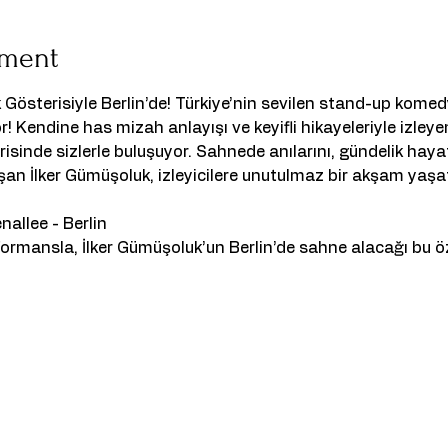
ement
k Gösterisiyle Berlin’de! Türkiye’nin sevilen stand-up komed
r! Kendine has mizah anlayışı ve keyifli hikayeleriyle izley
sinde sizlerle buluşuyor. Sahnede anılarını, gündelik hayat
aşan İlker Gümüşoluk, izleyicilere unutulmaz bir akşam yaşa
allee - Berlin 
formansla, İlker Gümüşoluk’un Berlin’de sahne alacağı bu öz