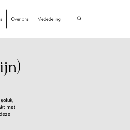
s
Over ons
Mededeling
ijn)
şoluk,
akt met
 deze