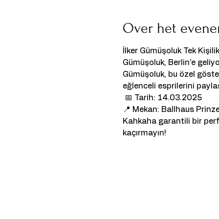
Over het even
İlker Gümüşoluk Tek Kişili
Gümüşoluk, Berlin’e geliyo
Gümüşoluk, bu özel gösteri
eğlenceli esprilerini payl
 📅 Tarih: 14.03.2025 
📍 Mekan: Ballhaus Prinzen
Kahkaha garantili bir per
kaçırmayın!