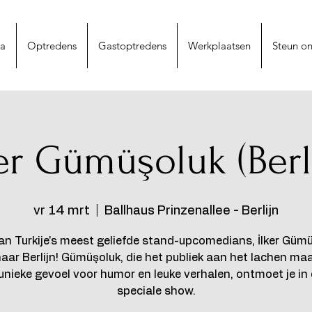
na
Optredens
Gastoptredens
Werkplaatsen
Steun on
er Gümüşoluk (Berl
vr 14 mrt
  |  
Ballhaus Prinzenallee - Berlijn
an Turkije's meest geliefde stand-upcomedians, İlker Gümü
aar Berlijn! Gümüşoluk, die het publiek aan het lachen ma
 unieke gevoel voor humor en leuke verhalen, ontmoet je in
speciale show.