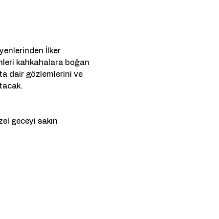
yenlerinden İlker 
enleri kahkahalara boğan 
a dair gözlemlerini ve 
tacak.
el geceyi sakın 