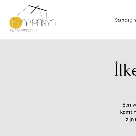
Startpagi
İlk
Een v
komt n
zijn