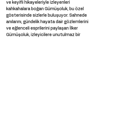
ve keyifli hikayeleriyle izleyenleri 
kahkahalara boğan Gümüşoluk, bu özel 
gösterisinde sizlerle buluşuyor. Sahnede 
anılarını, gündelik hayata dair gözlemlerini 
ve eğlenceli esprilerini paylaşan İlker 
Gümüşoluk, izleyicilere unutulmaz bir 
akşam yaşatacak.
 📅 Tarih: 14.03.2025 
📍 Mekan: Ballhaus Prinzenallee - Berlin 
Kahkaha garantili bir performansla, İlker 
Gümüşoluk’un Berlin’de sahne alacağı bu 
özel geceyi sakın kaçırmayın!
Deel dit evenement