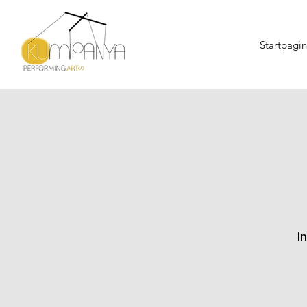
Startpagi
I