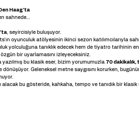
z Den Haag’ta
den sahnede…
’ta
, seyircisiyle buluşuyor.
ın oyunculuk atölyesinin ikinci sezon katılımcılarıyla sahn
uk yolculuğuna tanıklık edecek hem de tiyatro tarihinin en 
özgün bir uyarlamasını izleyeceksiniz.
a yazılmış bu klasik eser, bizim yorumumuzla 
70 dakikalık,
e dönüşüyor. Geleneksel metne saygısını korurken, bugünün
nuyor.
alacak bu gösteride, kahkaha, tempo ve tanıdık bir klasik s