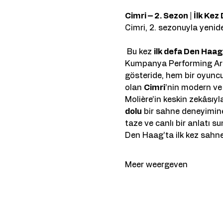
Cimri – 2. Sezon | İlk Ke
Cimri, 2. sezonuyla yeni
 Bu kez 
ilk defa Den Haag
Kumpanya Performing Arts’
gösteride, hem bir oyuncul
olan 
Cimri
’nin modern ve 
Molière’in keskin zekâsıyl
dolu
 bir sahne deneyimin
taze ve canlı bir anlatı su
Den Haag’ta ilk kez sahne 
Meer weergeven