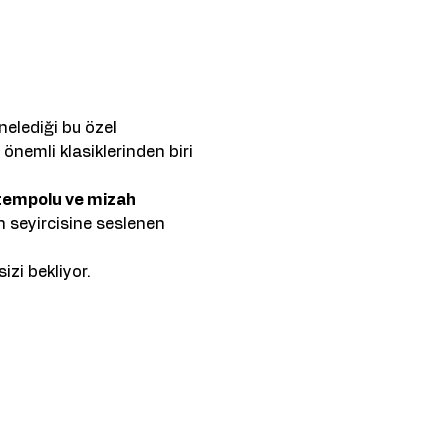
elediği bu özel 
önemli klasiklerinden biri 
 tempolu ve mizah 
 seyircisine seslenen 
izi bekliyor.