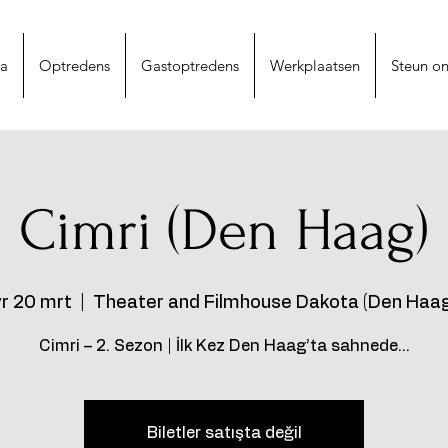
na
Optredens
Gastoptredens
Werkplaatsen
Steun on
Cimri (Den Haag)
vr 20 mrt
  |  
Theater and Filmhouse Dakota (Den Haag
Cimri – 2. Sezon | İlk Kez Den Haag’ta sahnede…
Biletler satışta değil