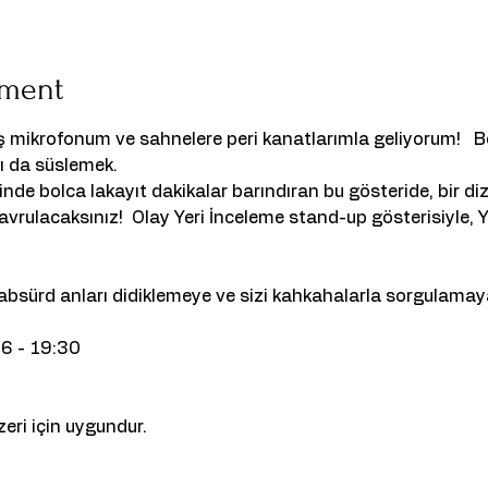
ement
 mikrofonum ve sahnelere peri kanatlarımla geliyorum!  
nı da süslemek.
de bolca lakayıt dakikalar barındıran bu gösteride, bir dizi 
avrulacaksınız!  Olay Yeri İnceleme stand-up gösterisiyle, 
absürd anları didiklemeye ve sizi kahkahalarla sorgulamaya
26 - 19:30
eri için uygundur.