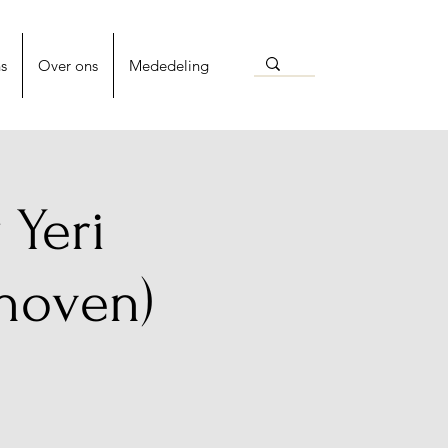
s
Over ons
Mededeling
 Yeri
hoven)