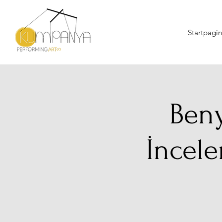
Startpagi
Beny
İncel