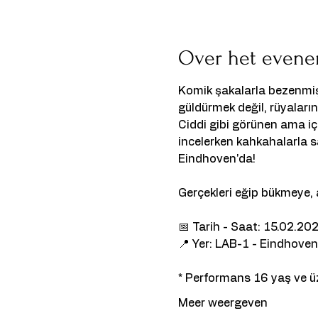
Over het even
Komik şakalarla bezenmiş
güldürmek değil, rüyaları
Ciddi gibi görünen ama için
incelerken kahkahalarla s
Eindhoven'da!
Gerçekleri eğip bükmeye, 
📅 Tarih - Saat: 15.02.20
📍 Yer: LAB-1 - Eindhoven
* Performans 16 yaş ve üz
Meer weergeven