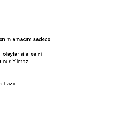
 Benim amacım sadece 
olaylar silsilesini 
Yunus Yılmaz 
 hazır.