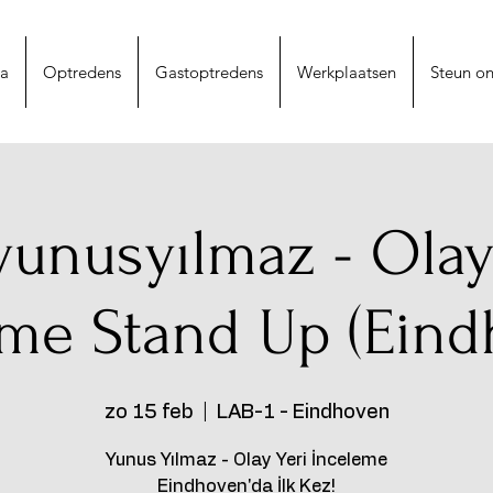
na
Optredens
Gastoptredens
Werkplaatsen
Steun on
unusyılmaz - Olay
eme Stand Up (Eind
zo 15 feb
  |  
LAB-1 - Eindhoven
Yunus Yılmaz - Olay Yeri İnceleme
Eindhoven'da İlk Kez!